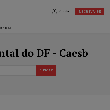
Conta
INSCREVA-SE
dências
al do DF - Caesb
BUSCAR