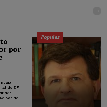
Popular
to
or por
e
ambaia
tal do DF
or por
 ao pedido