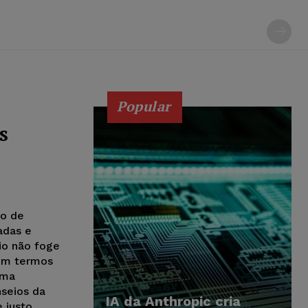
Popular
s
so de
adas e
io não foge
 em termos
uma
nseios da
IA da Anthropic cria
 justo.