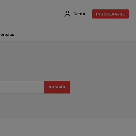
Conta
INSCREVA-SE
dências
BUSCAR