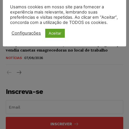
Usamos cookies em nosso site para fornecer a
experiência mais relevante, lembrando suas
STF amplia isenção de IBS e CBS na compra de veículos
preferências e visitas repetidas. Ao clicar em “Aceitar”,
novos para pessoas com deficiência e autistas de todos os
concorda com a utilização de TODOS os cookies.
níveis
DIREITO TRIBUTÁRIO
07/08/2026
Configurações
Aceitar
Justiça do Trabalho mantém justa causa de empregado que
vendia canetas emagrecedoras no local de trabalho
NOTÍCIAS
07/08/2026
Inscreva-se
INSCREVER