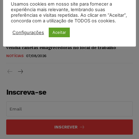
Usamos cookies em nosso site para fornecer a
STF amplia isenção de IBS e CBS na compra de veículos
experiência mais relevante, lembrando suas
novos para pessoas com deficiência e autistas de todos os
preferências e visitas repetidas. Ao clicar em “Aceitar”,
níveis
concorda com a utilização de TODOS os cookies.
DIREITO TRIBUTÁRIO
07/08/2026
Configurações
Aceitar
Justiça do Trabalho mantém justa causa de empregado que
vendia canetas emagrecedoras no local de trabalho
NOTÍCIAS
07/08/2026
Inscreva-se
INSCREVER