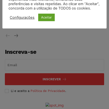
NOTÍCIAS
06/08/2026
preferências e visitas repetidas. Ao clicar em “Aceitar”,
concorda com a utilização de TODOS os cookies.
STF inicia julgamento sobre constitucionalidade da
proibição dos jogos de azar no Brasil
Configurações
Aceitar
NOTÍCIAS
06/08/2026
Inscreva-se
INSCREVER
Li e aceito a
Política de Privacidade
.