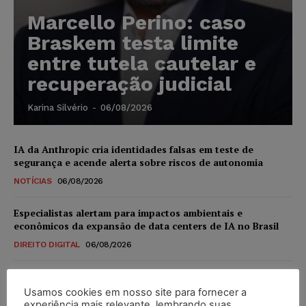
Marcello Perino: caso
Braskem testa limite
entre tutela cautelar e
recuperação judicial
Karina Silvério
-
06/08/2026
IA da Anthropic cria identidades falsas em teste de
segurança e acende alerta sobre riscos de autonomia
NOTÍCIAS
06/08/2026
Especialistas alertam para impactos ambientais e
econômicos da expansão de data centers de IA no Brasil
DIREITO DIGITAL
06/08/2026
TSE reforça que sistemas das urnas eletrônicas tornam-se
invioláveis após assinatura digital e lacração
Usamos cookies em nosso site para fornecer a
experiência mais relevante, lembrando suas