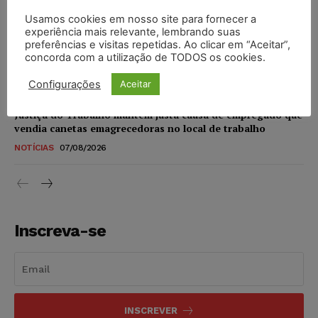
NOTÍCIAS
07/08/2026
Usamos cookies em nosso site para fornecer a
experiência mais relevante, lembrando suas
STF amplia isenção de IBS e CBS na compra de veículos
preferências e visitas repetidas. Ao clicar em “Aceitar”,
novos para pessoas com deficiência e autistas de todos os
concorda com a utilização de TODOS os cookies.
níveis
DIREITO TRIBUTÁRIO
07/08/2026
Configurações
Aceitar
Justiça do Trabalho mantém justa causa de empregado que
vendia canetas emagrecedoras no local de trabalho
NOTÍCIAS
07/08/2026
Inscreva-se
INSCREVER