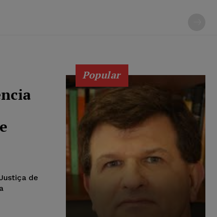
Popular
ência
e
Justiça de
a