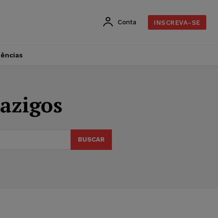
Conta
INSCREVA-SE
dências
jazigos
BUSCAR