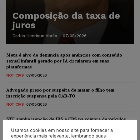
Composição da taxa de
juros
Carlos Henrique Abrão
-
07/08/2026
Meta é alvo de denúncia após anúncios com conteúdo
sexual infantil gerado por IA circularem em suas
plataformas
NOTÍCIAS
07/08/2026
Advogado preso por suspeita de matar o filho tem
inscrição suspensa pela OAB-TO
NOTÍCIAS
07/08/2026
STF amplia isenção de IBS e CBS na compra de veículos
novos para pessoas com deficiência e autistas de todos os
Usamos cookies em nosso site para fornecer a
níveis
experiência mais relevante, lembrando suas
DIREITO TRIBUTÁRIO
07/08/2026