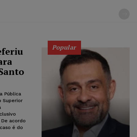
Popular
feriu
ara
 Santo
a Pública
o Superior
à
clusivo
 De acordo
 caso é do