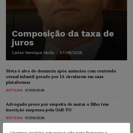
Composição da taxa de
juros
Carlos Henrique Abrão
-
07/08/2026
Meta é alvo de denúncia após anúncios com conteúdo
sexual infantil gerado por IA circularem em suas
plataformas
NOTÍCIAS
07/08/2026
Advogado preso por suspeita de matar o filho tem
inscrição suspensa pela OAB-TO
NOTÍCIAS
07/08/2026
STF amplia isenção de IBS e CBS na compra de veículos