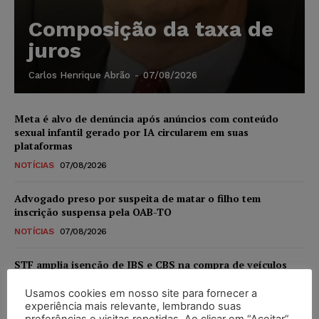
Composição da taxa de
juros
Carlos Henrique Abrão
-
07/08/2026
Meta é alvo de denúncia após anúncios com conteúdo
sexual infantil gerado por IA circularem em suas
plataformas
NOTÍCIAS
07/08/2026
Advogado preso por suspeita de matar o filho tem
inscrição suspensa pela OAB-TO
NOTÍCIAS
07/08/2026
STF amplia isenção de IBS e CBS na compra de veículos
novos para pessoas com deficiência e autistas de todos os
níveis
Usamos cookies em nosso site para fornecer a
experiência mais relevante, lembrando suas
DIREITO TRIBUTÁRIO
07/08/2026