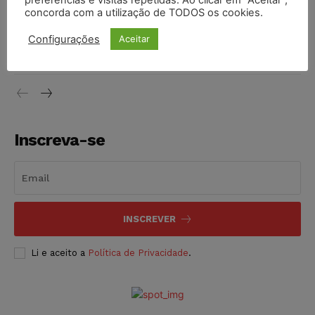
preferências e visitas repetidas. Ao clicar em “Aceitar”,
concorda com a utilização de TODOS os cookies.
Justiça do Trabalho mantém justa causa de empregado que
vendia canetas emagrecedoras no local de trabalho
Configurações
Aceitar
NOTÍCIAS
07/08/2026
Inscreva-se
INSCREVER
Li e aceito a
Política de Privacidade
.