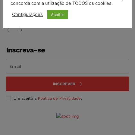
STF inicia julgamento sobre constitucionalidade da
concorda com a utilização de TODOS os cookies.
proibição dos jogos de azar no Brasil
Configurações
Aceitar
NOTÍCIAS
06/08/2026
Inscreva-se
INSCREVER
Li e aceito a
Política de Privacidade
.