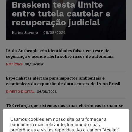
Braskem testa limite
entre tutela cautelar e
recuperação judicial
Karina Silvério
-
06/08/2026
IA da Anthropic cria identidades falsas em teste de
segurança e acende alerta sobre riscos de autonomia
NOTÍCIAS
06/08/2026
Especialistas alertam para impactos ambientais e
econômicos da expansão de data centers de IA no Brasil
DIREITO DIGITAL
06/08/2026
TSE reforça que sistemas das urnas eletrônicas tornam-se
invioláveis após assinatura digital e lacração
Usamos cookies em nosso site para fornecer a
NOTÍCIAS
06/08/2026
experiência mais relevante, lembrando suas
preferências e visitas repetidas. Ao clicar em “Aceitar”,