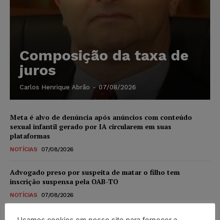
Composição da taxa de
juros
Carlos Henrique Abrão
-
07/08/2026
Meta é alvo de denúncia após anúncios com conteúdo
sexual infantil gerado por IA circularem em suas
plataformas
NOTÍCIAS
07/08/2026
Advogado preso por suspeita de matar o filho tem
inscrição suspensa pela OAB-TO
NOTÍCIAS
07/08/2026
STF amplia isenção de IBS e CBS na compra de veículos