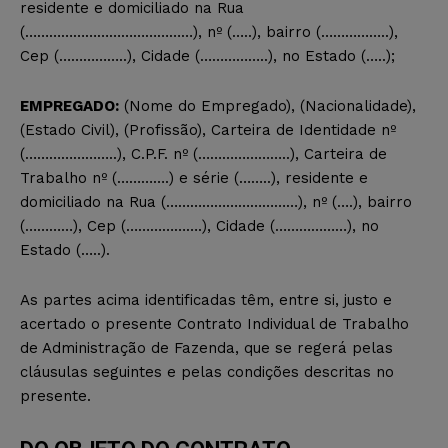
residente e domiciliado na Rua
(……………………………………), nº (…..), bairro (……………..),
Cep (……………..), Cidade (……………..), no Estado (…..);
EMPREGADO:
(Nome do Empregado), (Nacionalidade),
(Estado Civil), (Profissão), Carteira de Identidade nº
(…………………..), C.P.F. nº (…………………..), Carteira de
Trabalho nº (………….) e série (……..), residente e
domiciliado na Rua (……………………………), nº (….), bairro
(…………), Cep (……………….), Cidade (………………), no
Estado (…..).
As partes acima identificadas têm, entre si, justo e
acertado o presente Contrato Individual de Trabalho
de Administração de Fazenda, que se regerá pelas
cláusulas seguintes e pelas condições descritas no
presente.