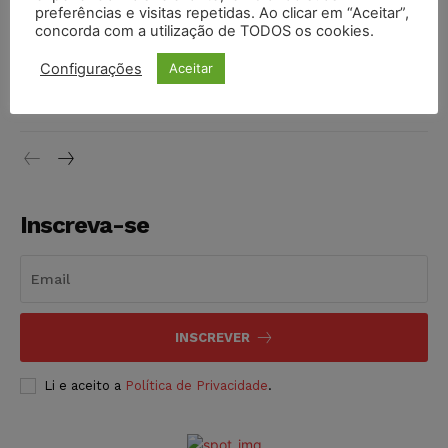
preferências e visitas repetidas. Ao clicar em “Aceitar”,
DIREITO TRIBUTÁRIO
07/08/2026
concorda com a utilização de TODOS os cookies.
Justiça do Trabalho mantém justa causa de empregado que
Configurações
Aceitar
vendia canetas emagrecedoras no local de trabalho
NOTÍCIAS
07/08/2026
Inscreva-se
INSCREVER
Li e aceito a
Política de Privacidade
.