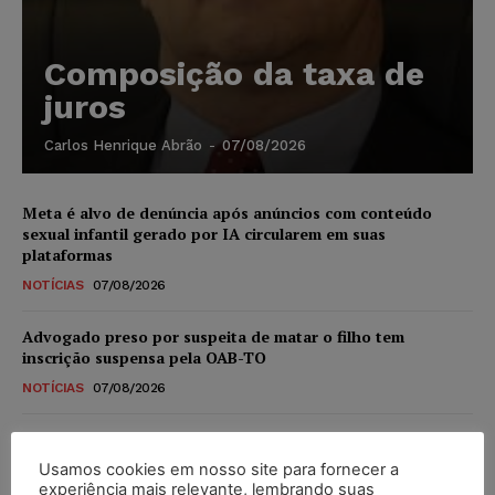
Composição da taxa de
juros
Carlos Henrique Abrão
-
07/08/2026
Meta é alvo de denúncia após anúncios com conteúdo
sexual infantil gerado por IA circularem em suas
plataformas
NOTÍCIAS
07/08/2026
Advogado preso por suspeita de matar o filho tem
inscrição suspensa pela OAB-TO
NOTÍCIAS
07/08/2026
STF amplia isenção de IBS e CBS na compra de veículos
novos para pessoas com deficiência e autistas de todos os
Usamos cookies em nosso site para fornecer a
níveis
experiência mais relevante, lembrando suas