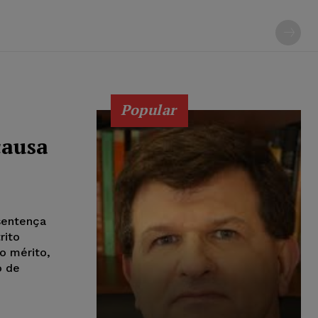
Popular
causa
sentença
rito
o mérito,
o de