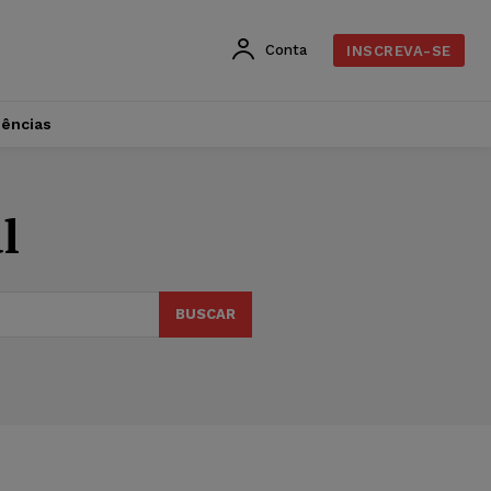
Conta
INSCREVA-SE
dências
l
BUSCAR