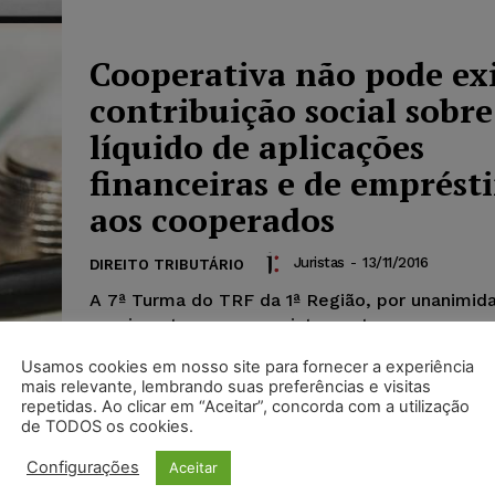
Cooperativa não pode ex
contribuição social sobre
líquido de aplicações
financeiras e de emprést
aos cooperados
Juristas
-
13/11/2016
DIREITO TRIBUTÁRIO
A 7ª Turma do TRF da 1ª Região, por unanimid
provimento ao recurso interposto por uma coo
crédito e à apelação da...
Usamos cookies em nosso site para fornecer a experiência
mais relevante, lembrando suas preferências e visitas
repetidas. Ao clicar em “Aceitar”, concorda com a utilização
de TODOS os cookies.
Configurações
Aceitar