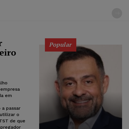
r
Popular
eiro
alho
a empresa
ada em
 a passar
tilizar o
 TST de que
mpregador