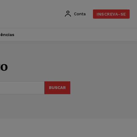
Conta
INSCREVA-SE
dências
co
BUSCAR