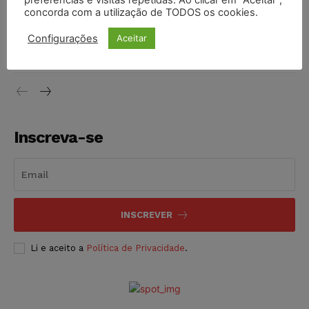
preferências e visitas repetidas. Ao clicar em “Aceitar”,
concorda com a utilização de TODOS os cookies.
Justiça do Trabalho mantém justa causa de empregado que
vendia canetas emagrecedoras no local de trabalho
Configurações
Aceitar
NOTÍCIAS
07/08/2026
Inscreva-se
INSCREVER
Li e aceito a
Política de Privacidade
.