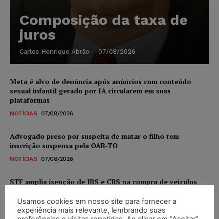
Composição da taxa de
juros
Carlos Henrique Abrão
-
07/08/2026
Meta é alvo de denúncia após anúncios com conteúdo
sexual infantil gerado por IA circularem em suas
plataformas
NOTÍCIAS
07/08/2026
Advogado preso por suspeita de matar o filho tem
inscrição suspensa pela OAB-TO
NOTÍCIAS
07/08/2026
STF amplia isenção de IBS e CBS na compra de veículos
novos para pessoas com deficiência e autistas de todos os
níveis
Usamos cookies em nosso site para fornecer a
experiência mais relevante, lembrando suas
DIREITO TRIBUTÁRIO
07/08/2026