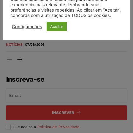
novos para pessoas com deficiência e autistas de todos os
experiência mais relevante, lembrando suas
níveis
preferências e visitas repetidas. Ao clicar em “Aceitar”,
concorda com a utilização de TODOS os cookies.
DIREITO TRIBUTÁRIO
07/08/2026
Configurações
Aceitar
Justiça do Trabalho mantém justa causa de empregado que
vendia canetas emagrecedoras no local de trabalho
NOTÍCIAS
07/08/2026
Inscreva-se
INSCREVER
Li e aceito a
Política de Privacidade
.