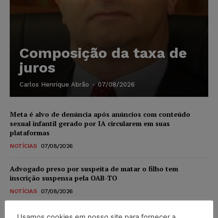
Composição da taxa de
juros
Carlos Henrique Abrão
-
07/08/2026
Meta é alvo de denúncia após anúncios com conteúdo
sexual infantil gerado por IA circularem em suas
plataformas
NOTÍCIAS
07/08/2026
Advogado preso por suspeita de matar o filho tem
inscrição suspensa pela OAB-TO
NOTÍCIAS
07/08/2026
STF amplia isenção de IBS e CBS na compra de veículos
Usamos cookies em nosso site para fornecer a