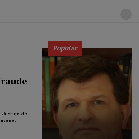
Popular
fraude
e Justiça de
orários