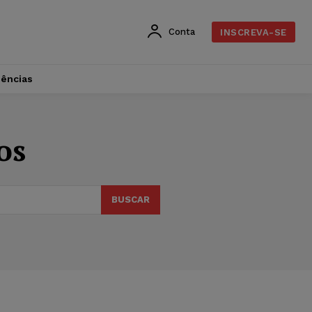
Conta
INSCREVA-SE
dências
os
BUSCAR