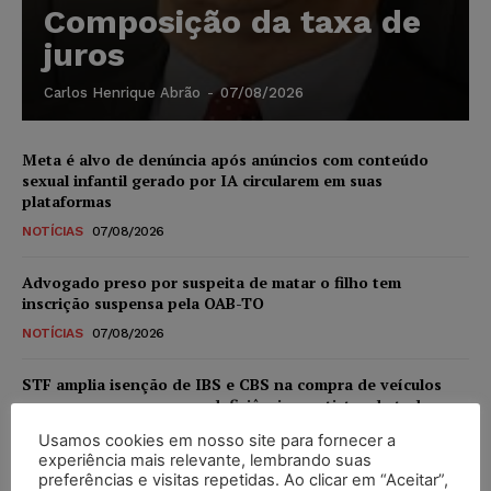
Composição da taxa de
juros
Carlos Henrique Abrão
-
07/08/2026
Meta é alvo de denúncia após anúncios com conteúdo
sexual infantil gerado por IA circularem em suas
plataformas
NOTÍCIAS
07/08/2026
Advogado preso por suspeita de matar o filho tem
inscrição suspensa pela OAB-TO
NOTÍCIAS
07/08/2026
STF amplia isenção de IBS e CBS na compra de veículos
novos para pessoas com deficiência e autistas de todos os
níveis
Usamos cookies em nosso site para fornecer a
DIREITO TRIBUTÁRIO
07/08/2026
experiência mais relevante, lembrando suas
preferências e visitas repetidas. Ao clicar em “Aceitar”,