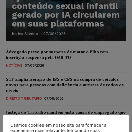
conteúdo sexual infantil
gerado por IA circularem
em suas plataformas
Karina Silvério
-
07/08/2026
Advogado preso por suspeita de matar o filho tem
inscrição suspensa pela OAB-TO
NOTÍCIAS
07/08/2026
STF amplia isenção de IBS e CBS na compra de veículos
novos para pessoas com deficiência e autistas de todos os
níveis
DIREITO TRIBUTÁRIO
07/08/2026
Justiça do Trabalho mantém justa causa de empregado que
vendia canetas emagrecedoras no local de trabalho
Usamos cookies em nosso site para fornecer a
NOTÍCIAS
07/08/2026
experiência mais relevante, lembrando suas