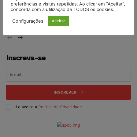
preferências e visitas repetidas. Ao clicar em “Aceitar”,
Justiça de SP decreta prisão de suspeito investigado na
concorda com a utilização de TODOS os cookies.
morte de advogado
Configurações
Aceitar
NOTÍCIAS
07/08/2026
Inscreva-se
INSCREVER
Li e aceito a
Política de Privacidade
.