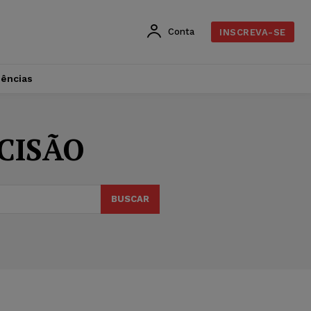
Conta
INSCREVA-SE
dências
CISÃO
BUSCAR