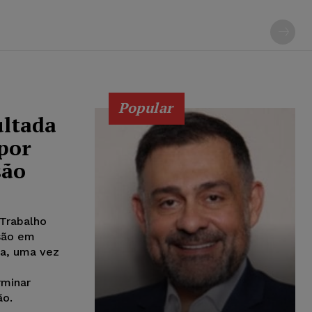
Popular
ultada
 por
são
 Trabalho
são em
a, uma vez
rminar
ão.