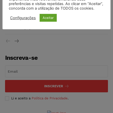
preferências e visitas repetidas. Ao clicar em “Aceitar”,
DIREITO TRIBUTÁRIO
07/08/2026
concorda com a utilização de TODOS os cookies.
Justiça do Trabalho mantém justa causa de empregado que
Configurações
Aceitar
vendia canetas emagrecedoras no local de trabalho
NOTÍCIAS
07/08/2026
Inscreva-se
INSCREVER
Li e aceito a
Política de Privacidade
.