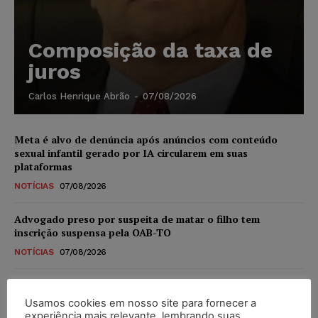
Composição da taxa de
juros
Carlos Henrique Abrão
-
07/08/2026
Meta é alvo de denúncia após anúncios com conteúdo
sexual infantil gerado por IA circularem em suas
plataformas
NOTÍCIAS
07/08/2026
Advogado preso por suspeita de matar o filho tem
inscrição suspensa pela OAB-TO
NOTÍCIAS
07/08/2026
STF amplia isenção de IBS e CBS na compra de veículos
novos para pessoas com deficiência e autistas de todos os
Usamos cookies em nosso site para fornecer a
níveis
experiência mais relevante, lembrando suas