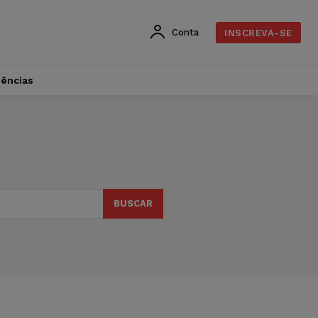
Conta
INSCREVA-SE
dências
BUSCAR