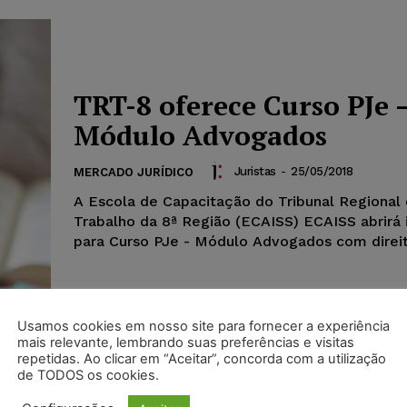
TRT-8 oferece Curso PJe 
Módulo Advogados
Juristas
-
25/05/2018
MERCADO JURÍDICO
A Escola de Capacitação do Tribunal Regional
Trabalho da 8ª Região (ECAISS) ECAISS abrirá 
para Curso PJe - Módulo Advogados com direito
Usamos cookies em nosso site para fornecer a experiência
mais relevante, lembrando suas preferências e visitas
repetidas. Ao clicar em “Aceitar”, concorda com a utilização
de TODOS os cookies.