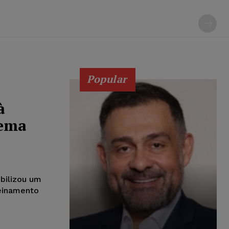
Popular
à
tema
ibilizou um
reinamento