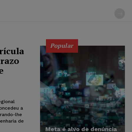
Popular
rícula
prazo
e
egional
concedeu a
rando-lhe
genharia de
Meta é alvo de denúncia