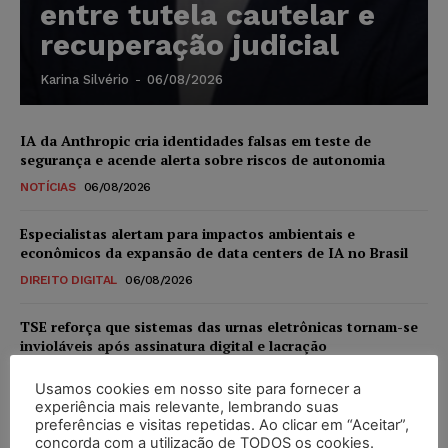
entre tutela cautelar e
recuperação judicial
Karina Silvério
-
06/08/2026
IA da Anthropic cria identidades falsas em teste de
segurança e acende alerta sobre riscos de autonomia
NOTÍCIAS
06/08/2026
Especialistas alertam para impactos ambientais e
econômicos da expansão de data centers de IA no Brasil
DIREITO DIGITAL
06/08/2026
TSE reforça que sistemas das urnas eletrônicas tornam-se
invioláveis após assinatura digital e lacração
NOTÍCIAS
06/08/2026
Usamos cookies em nosso site para fornecer a
experiência mais relevante, lembrando suas
STF inicia julgamento sobre constitucionalidade da
preferências e visitas repetidas. Ao clicar em “Aceitar”,
proibição dos jogos de azar no Brasil
concorda com a utilização de TODOS os cookies.