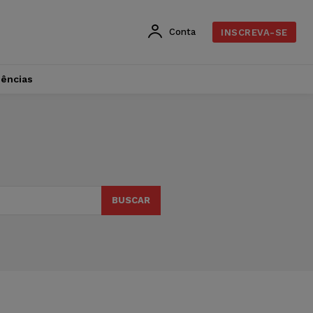
Conta
INSCREVA-SE
dências
BUSCAR