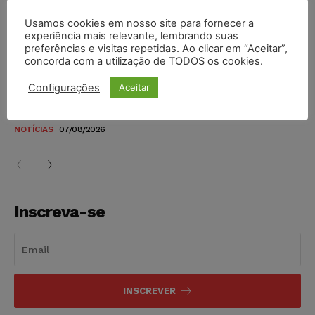
Usamos cookies em nosso site para fornecer a
Justiça do Trabalho mantém justa causa de empregado que
experiência mais relevante, lembrando suas
vendia canetas emagrecedoras no local de trabalho
preferências e visitas repetidas. Ao clicar em “Aceitar”,
concorda com a utilização de TODOS os cookies.
NOTÍCIAS
07/08/2026
Configurações
Aceitar
Justiça de SP decreta prisão de suspeito investigado na
morte de advogado
NOTÍCIAS
07/08/2026
Inscreva-se
INSCREVER