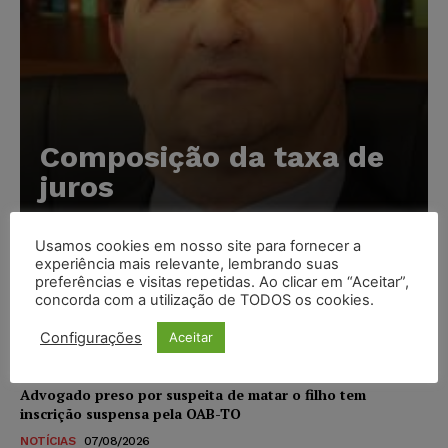
Composição da taxa de
juros
Carlos Henrique Abrão
-
07/08/2026
Usamos cookies em nosso site para fornecer a
experiência mais relevante, lembrando suas
Meta é alvo de denúncia após anúncios com conteúdo
preferências e visitas repetidas. Ao clicar em “Aceitar”,
concorda com a utilização de TODOS os cookies.
sexual infantil gerado por IA circularem em suas
plataformas
Configurações
Aceitar
NOTÍCIAS
07/08/2026
Advogado preso por suspeita de matar o filho tem
inscrição suspensa pela OAB-TO
NOTÍCIAS
07/08/2026