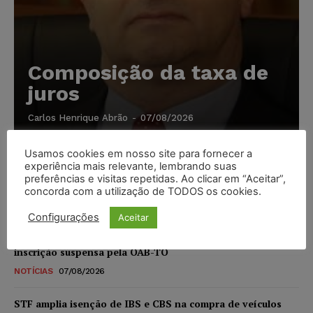
Composição da taxa de
juros
Carlos Henrique Abrão
-
07/08/2026
Usamos cookies em nosso site para fornecer a
Meta é alvo de denúncia após anúncios com conteúdo
experiência mais relevante, lembrando suas
sexual infantil gerado por IA circularem em suas
preferências e visitas repetidas. Ao clicar em “Aceitar”,
plataformas
concorda com a utilização de TODOS os cookies.
NOTÍCIAS
07/08/2026
Configurações
Aceitar
Advogado preso por suspeita de matar o filho tem
inscrição suspensa pela OAB-TO
NOTÍCIAS
07/08/2026
STF amplia isenção de IBS e CBS na compra de veículos