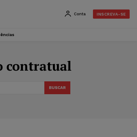
Conta
INSCREVA-SE
dências
 contratual
BUSCAR