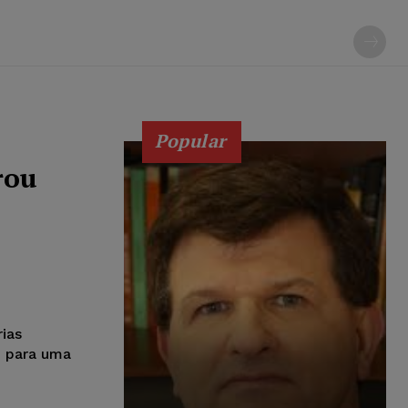
Popular
rou
rias
u para uma