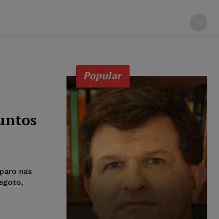
Popular
juntos
eparo nas
esgoto,