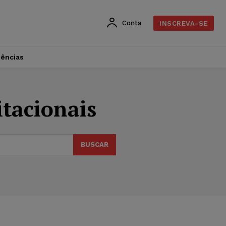
Conta
INSCREVA-SE
dências
itacionais
BUSCAR