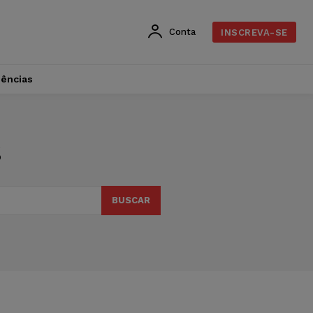
Conta
INSCREVA-SE
dências
s
BUSCAR