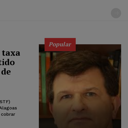
Popular
 taxa
tido
 de
(STF)
 Alagoas
 cobrar