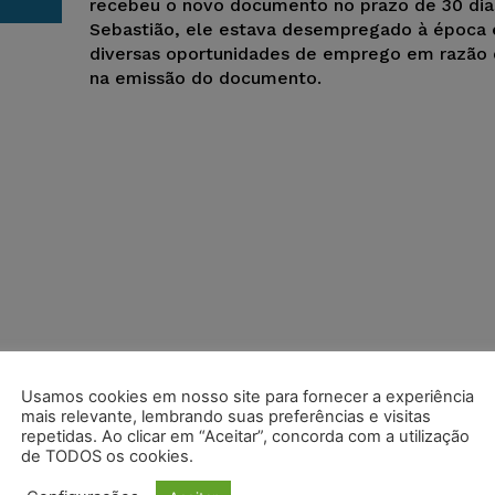
recebeu o novo documento no prazo de 30 dia
Sebastião, ele estava desempregado à época 
diversas oportunidades de emprego em razão
na emissão do documento.
Usamos cookies em nosso site para fornecer a experiência
mais relevante, lembrando suas preferências e visitas
repetidas. Ao clicar em “Aceitar”, concorda com a utilização
de TODOS os cookies.