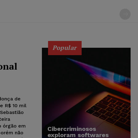
Popular
onal
ndonça de
e R$ 10 mil
eira
ao órgão em
Cibercriminosos
porém não
exploram softwares