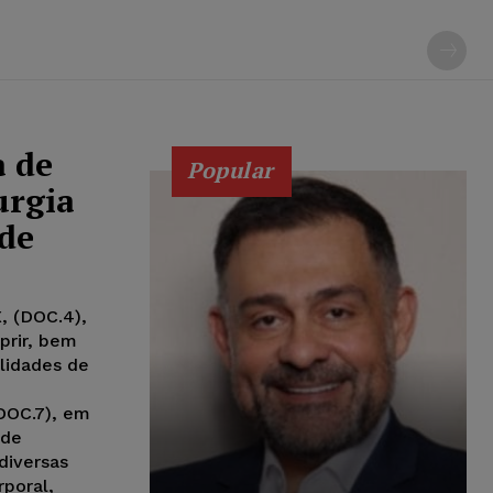
a de
Popular
urgia
úde
, (DOC.4),
prir, bem
lidades de
(DOC.7), em
ade
diversas
rporal,