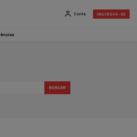
Conta
INSCREVA-SE
dências
BUSCAR