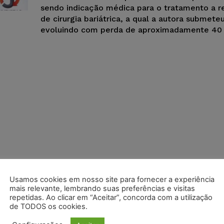
sendo indicação médica para o tratamento a r
de cirurgia bariátrica, a qual a autora submete
evoluindo com perda de aproximadamente 40 
Usamos cookies em nosso site para fornecer a experiência
mais relevante, lembrando suas preferências e visitas
repetidas. Ao clicar em “Aceitar”, concorda com a utilização
de TODOS os cookies.