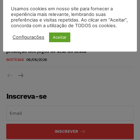
DIREITO DIGITAL
06/08/2026
Usamos cookies em nosso site para fornecer a
experiência mais relevante, lembrando suas
TSE reforça que sistemas das urnas eletrônicas tornam-se
preferências e visitas repetidas. Ao clicar em “Aceitar”,
invioláveis após assinatura digital e lacração
concorda com a utilização de TODOS os cookies.
NOTÍCIAS
06/08/2026
Configurações
Aceitar
STF inicia julgamento sobre constitucionalidade da
proibição dos jogos de azar no Brasil
NOTÍCIAS
06/08/2026
Inscreva-se
INSCREVER