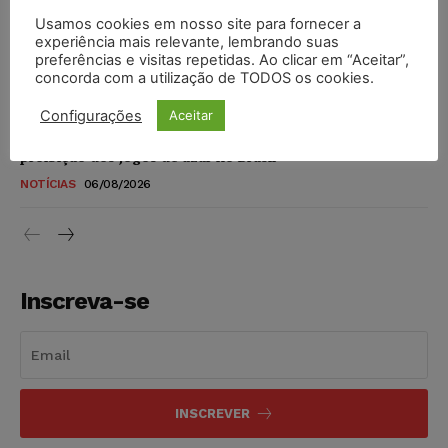
Usamos cookies em nosso site para fornecer a
experiência mais relevante, lembrando suas
TSE reforça que sistemas das urnas eletrônicas tornam-se
preferências e visitas repetidas. Ao clicar em “Aceitar”,
invioláveis após assinatura digital e lacração
concorda com a utilização de TODOS os cookies.
NOTÍCIAS
06/08/2026
Configurações
Aceitar
STF inicia julgamento sobre constitucionalidade da
proibição dos jogos de azar no Brasil
NOTÍCIAS
06/08/2026
Inscreva-se
INSCREVER