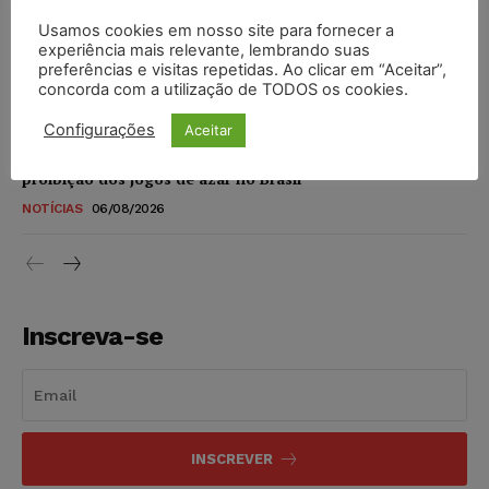
DIREITO DIGITAL
06/08/2026
Usamos cookies em nosso site para fornecer a
experiência mais relevante, lembrando suas
TSE reforça que sistemas das urnas eletrônicas tornam-se
preferências e visitas repetidas. Ao clicar em “Aceitar”,
invioláveis após assinatura digital e lacração
concorda com a utilização de TODOS os cookies.
NOTÍCIAS
06/08/2026
Configurações
Aceitar
STF inicia julgamento sobre constitucionalidade da
proibição dos jogos de azar no Brasil
NOTÍCIAS
06/08/2026
Inscreva-se
INSCREVER