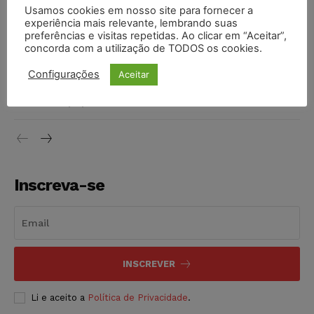
Justiça do Trabalho mantém justa causa de empregado que
Usamos cookies em nosso site para fornecer a
vendia canetas emagrecedoras no local de trabalho
experiência mais relevante, lembrando suas
preferências e visitas repetidas. Ao clicar em “Aceitar”,
NOTÍCIAS
07/08/2026
concorda com a utilização de TODOS os cookies.
Justiça de SP decreta prisão de suspeito investigado na
Configurações
Aceitar
morte de advogado
NOTÍCIAS
07/08/2026
Inscreva-se
INSCREVER
Li e aceito a
Política de Privacidade
.