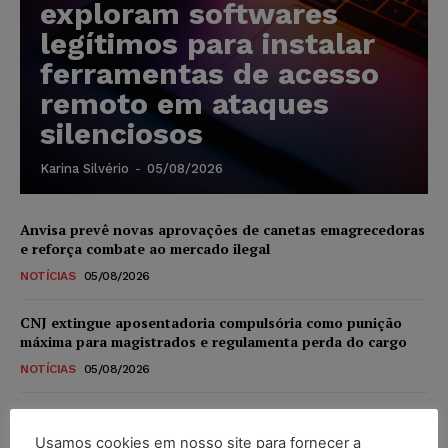
exploram softwares
legítimos para instalar
ferramentas de acesso
remoto em ataques
silenciosos
Karina Silvério
-
05/08/2026
Anvisa prevê novas aprovações de canetas emagrecedoras
e reforça combate ao mercado ilegal
NOTÍCIAS
05/08/2026
CNJ extingue aposentadoria compulsória como punição
máxima para magistrados e regulamenta perda do cargo
NOTÍCIAS
05/08/2026
Justiça de SP rejeita ação da família de Alexandre de
Moraes contra senador Alessandro Vieira
Usamos cookies em nosso site para fornecer a