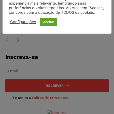
experiência mais relevante, lembrando suas
NOTÍCIAS
05/08/2026
preferências e visitas repetidas. Ao clicar em “Aceitar”,
concorda com a utilização de TODOS os cookies.
Conselho Nacional de Justiça determina afastamento da
juíza Gabriela Hardt por dois anos
Configurações
Aceitar
NOTÍCIAS
05/08/2026
Inscreva-se
INSCREVER
Li e aceito a
Política de Privacidade
.