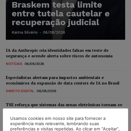
Braskem testa limite
entre tutela cautelar e
recuperação judicial
Karina Silvério
-
06/08/2026
IA da Anthropic cria identidades falsas em teste de
segurança e acende alerta sobre riscos de autonomia
NOTÍCIAS
06/08/2026
Especialistas alertam para impactos ambientais e
econômicos da expansão de data centers de IA no Brasil
DIREITO DIGITAL
06/08/2026
TSE reforça que sistemas das urnas eletrônicas tornam-se
invioláveis após assinatura digital e lacração
Usamos cookies em nosso site para fornecer a
NOTÍCIAS
06/08/2026
experiência mais relevante, lembrando suas
preferências e visitas repetidas. Ao clicar em “Aceitar”,