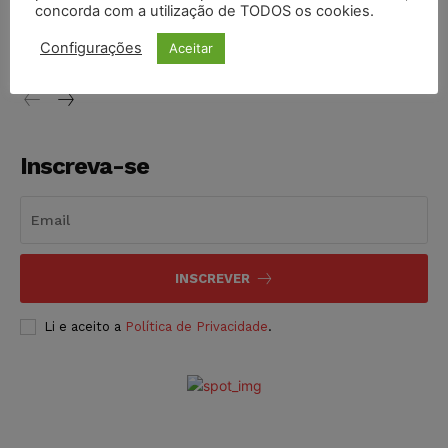
STF inicia julgamento sobre constitucionalidade da
concorda com a utilização de TODOS os cookies.
proibição dos jogos de azar no Brasil
Configurações
Aceitar
NOTÍCIAS
06/08/2026
Inscreva-se
INSCREVER
Li e aceito a
Política de Privacidade
.