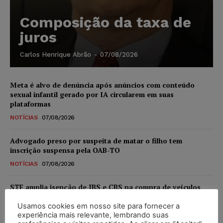
Composição da taxa de
juros
Carlos Henrique Abrão
-
07/08/2026
Meta é alvo de denúncia após anúncios com conteúdo
sexual infantil gerado por IA circularem em suas
plataformas
NOTÍCIAS
07/08/2026
Advogado preso por suspeita de matar o filho tem
inscrição suspensa pela OAB-TO
NOTÍCIAS
07/08/2026
STF amplia isenção de IBS e CBS na compra de veículos
novos para pessoas com deficiência e autistas de todos os
níveis
Usamos cookies em nosso site para fornecer a
experiência mais relevante, lembrando suas
DIREITO TRIBUTÁRIO
07/08/2026