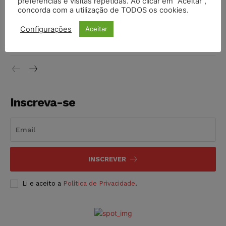
preferências e visitas repetidas. Ao clicar em “Aceitar”,
concorda com a utilização de TODOS os cookies.
Justiça do Trabalho mantém justa causa de empregado que
Configurações
Aceitar
vendia canetas emagrecedoras no local de trabalho
NOTÍCIAS
07/08/2026
Inscreva-se
INSCREVER
Li e aceito a
Política de Privacidade
.