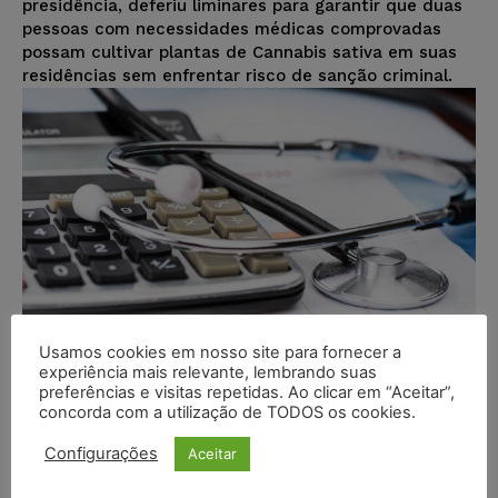
presidência, deferiu liminares para garantir que duas
pessoas com necessidades médicas comprovadas
possam cultivar plantas de Cannabis sativa em suas
residências sem enfrentar risco de sanção criminal.
Usamos cookies em nosso site para fornecer a
experiência mais relevante, lembrando suas
preferências e visitas repetidas. Ao clicar em “Aceitar”,
concorda com a utilização de TODOS os cookies.
Marcos legais do direito de saúde
Configurações
Aceitar
brasileiro serão tema de curso na