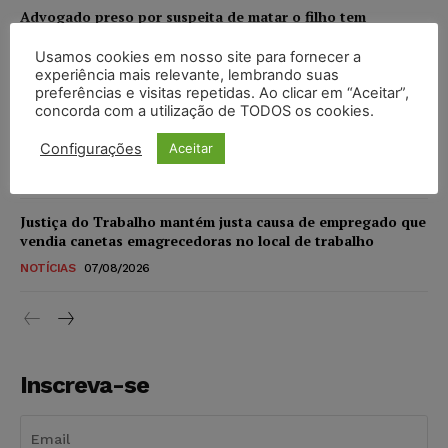
Advogado preso por suspeita de matar o filho tem
inscrição suspensa pela OAB-TO
Usamos cookies em nosso site para fornecer a
NOTÍCIAS
07/08/2026
experiência mais relevante, lembrando suas
preferências e visitas repetidas. Ao clicar em “Aceitar”,
STF amplia isenção de IBS e CBS na compra de veículos
concorda com a utilização de TODOS os cookies.
novos para pessoas com deficiência e autistas de todos os
níveis
Configurações
Aceitar
DIREITO TRIBUTÁRIO
07/08/2026
Justiça do Trabalho mantém justa causa de empregado que
vendia canetas emagrecedoras no local de trabalho
NOTÍCIAS
07/08/2026
Inscreva-se