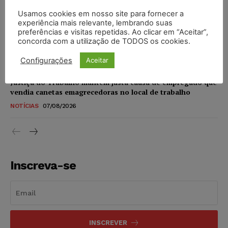
NOTÍCIAS
07/08/2026
Usamos cookies em nosso site para fornecer a
experiência mais relevante, lembrando suas
STF amplia isenção de IBS e CBS na compra de veículos
preferências e visitas repetidas. Ao clicar em “Aceitar”,
novos para pessoas com deficiência e autistas de todos os
concorda com a utilização de TODOS os cookies.
níveis
DIREITO TRIBUTÁRIO
07/08/2026
Configurações
Aceitar
Justiça do Trabalho mantém justa causa de empregado que
vendia canetas emagrecedoras no local de trabalho
NOTÍCIAS
07/08/2026
Inscreva-se
INSCREVER