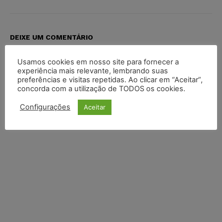
DEIXE UM COMENTÁRIO
Default Comments (0)
Facebook Comments
Disqus Comments
Usamos cookies em nosso site para fornecer a
experiência mais relevante, lembrando suas
preferências e visitas repetidas. Ao clicar em “Aceitar”,
concorda com a utilização de TODOS os cookies.
Configurações
Aceitar