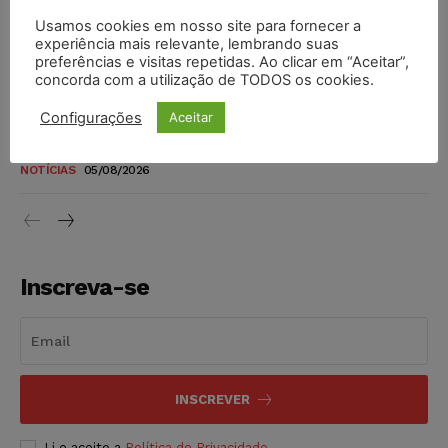
Usamos cookies em nosso site para fornecer a
Justiça de SP rejeita ação da família de Alexandre de
experiência mais relevante, lembrando suas
Moraes contra senador Alessandro Vieira
preferências e visitas repetidas. Ao clicar em “Aceitar”,
NOTÍCIAS
05/08/2026
concorda com a utilização de TODOS os cookies.
Configurações
Aceitar
Conselho Nacional de Justiça determina afastamento da
juíza Gabriela Hardt por dois anos
NOTÍCIAS
05/08/2026
Inscreva-se
INSCREVER
Li e aceito a
Política de Privacidade
.