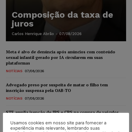
Composição da taxa de
juros
Carlos Henrique Abrão
-
07/08/2026
Meta é alvo de denúncia após anúncios com conteúdo
sexual infantil gerado por IA circularem em suas
plataformas
NOTÍCIAS
07/08/2026
Advogado preso por suspeita de matar o filho tem
inscrição suspensa pela OAB-TO
NOTÍCIAS
07/08/2026
STF amplia isenção de IBS e CBS na compra de veículos
novos para pessoas com deficiência e autistas de todos os
Usamos cookies em nosso site para fornecer a
níveis
experiência mais relevante, lembrando suas
DIREITO TRIBUTÁRIO
07/08/2026