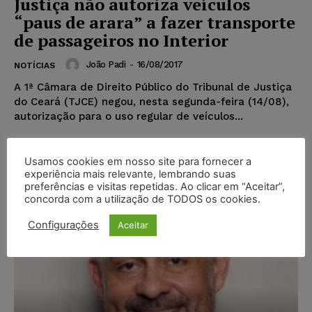
Justiça não autoriza veículos
“paus de arara” a fazer transporte
de passageiros no Interior
João Padi
-
16/08/2017
NOTÍCIAS
A 1ª Câmara de Direito Público do Tribunal de Justiça
do Ceará (TJCE) negou, nesta segunda-feira (14/08),
autorização para o uso regular de veículos...
Usamos cookies em nosso site para fornecer a
Popular
experiência mais relevante, lembrando suas
preferências e visitas repetidas. Ao clicar em “Aceitar”,
concorda com a utilização de TODOS os cookies.
Configurações
Aceitar