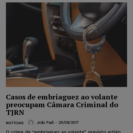
Casos de embriaguez ao volante
preocupam Câmara Criminal do
TJRN
João Padi
-
29/08/2017
NOTÍCIAS
O crime de “embriaguez ao volante”, previsto artigo